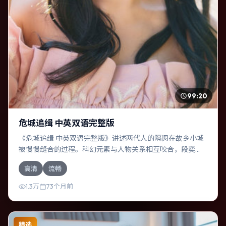
99:20
危城追缉 中英双语完整版
《危城追缉 中英双语完整版》讲述两代人的隔阂在故乡小城
被慢慢缝合的过程。科幻元素与人物关系相互咬合，段奕
宏、谭卓的对手戏尤为出彩。导演斯皮尔伯格善于在长镜头
高清
流畅
中积蓄张力，本片亦在中国台湾实地取景，增强真实质感。
1.3万
73个月前
精选