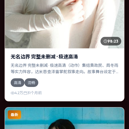
98:23
无名边界 完整未删减 · 极速高清
无名边界 完整未删减 · 极速高清（动作）集结黄政民、周冬雨
等实力阵容，达米恩·查泽雷掌舵叙事走向。故事舞台设定于
美国，围绕一次意外选择展开连锁反应；配乐与色彩高度服
高清
流畅
务于主题，结尾留白耐人寻味。
4.2万
31个月前
最新