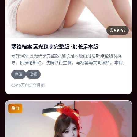
99:45
寒锋档案 蓝光臻享完整版 · 加长足本版
寒锋档案 蓝光臻享完整版 · 加长足本版由丹尼斯·维伦纽瓦执
导，佛罗伦斯·珀、沈腾领衔主演，与杨幂等共同演绎。本片
为爱情类型，主要班底与取景来自韩国。人工智能介入司法
高清
流畅
审判，人性边界遭遇拷问。影片整体气质温暖，节奏紧凑，
人物动机清晰，适合喜欢强情节与细腻表演的观众。
9.6万
51个月前
热门