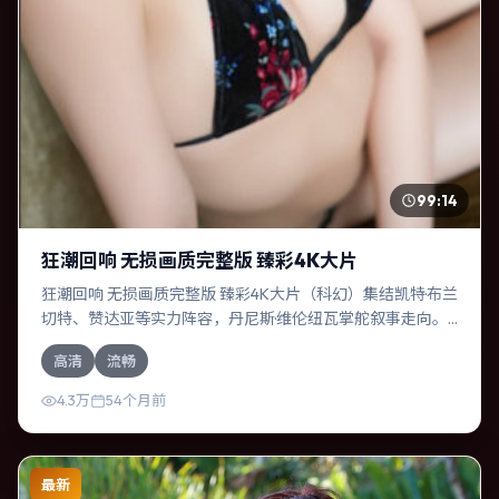
99:14
狂潮回响 无损画质完整版 臻彩4K大片
狂潮回响 无损画质完整版 臻彩4K大片（科幻）集结凯特·布兰
切特、赞达亚等实力阵容，丹尼斯·维伦纽瓦掌舵叙事走向。
故事舞台设定于俄罗斯，围绕一次意外选择展开连锁反应；
高清
流畅
配乐与色彩高度服务于主题，结尾留白耐人寻味。
4.3万
54个月前
最新