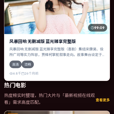
99:09
风暴回响 无删减版 蓝光臻享完整版
风暴回响 无删减版 蓝光臻享完整版（喜剧）集结宋康昊、役
所广司等实力阵容，贾樟柯掌舵叙事走向。故事舞台设定于
日本，围绕一次意外选择展开连锁反应；配乐与色彩高度服
高清
流畅
务于主题，结尾留白耐人寻味。
6.8千
26个月前
热门电影
热度榜实时整理，热门大片与「
最新视频在线观
查看更多
看
」需求高度匹配。