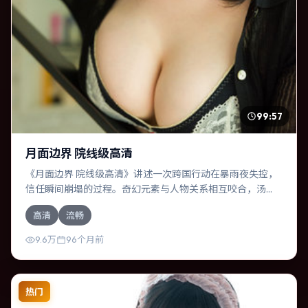
99:57
月面边界 院线级高清
《月面边界 院线级高清》讲述一次跨国行动在暴雨夜失控，
信任瞬间崩塌的过程。奇幻元素与人物关系相互咬合，汤
唯、役所广司的对手戏尤为出彩。导演杜琪峰善于在长镜头
高清
流畅
中积蓄张力，本片亦在泰国实地取景，增强真实质感。
9.6万
96个月前
热门