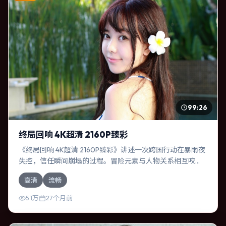
99:26
终局回响 4K超清 2160P臻彩
《终局回响 4K超清 2160P臻彩》讲述一次跨国行动在暴雨夜
失控，信任瞬间崩塌的过程。冒险元素与人物关系相互咬
合，赵丽颖、孙艺珍的对手戏尤为出彩。导演是枝裕和善于
高清
流畅
在长镜头中积蓄张力，本片亦在德国实地取景，增强真实质
感。
5.1万
27个月前