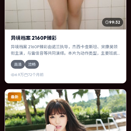
99:32
异境档案 2160P臻彩
异境档案 2160P臻彩由诺兰执导，杰西卡·查斯坦、宋康昊领
衔主演，与雷佳音等共同演绎。本片为动作类型，主要班底
与取景来自日本。一次跨国行动在暴雨夜失控，信任瞬间崩
高清
流畅
塌。影片整体气质克制，节奏紧凑，人物动机清晰，适合喜
欢强情节与细腻表演的观众。
6.9万
72个月前
最新