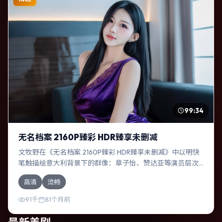
99:34
无名档案 2160P臻彩 HDR臻享未删减
文牧野在《无名档案 2160P臻彩 HDR臻享未删减》中以明快
笔触描绘意大利背景下的群像：章子怡、赞达亚等演员层次
丰富。作为一部奇幻作品，故事从日常裂缝切入，逐步推向
高清
流畅
不可逆转的结局；视听语言统一，情感落点克制有力。
9.1千
81个月前