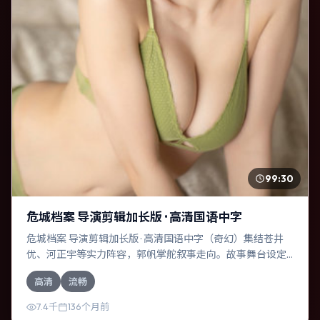
99:30
危城档案 导演剪辑加长版 · 高清国语中字
危城档案 导演剪辑加长版 · 高清国语中字（奇幻）集结苍井
优、河正宇等实力阵容，郭帆掌舵叙事走向。故事舞台设定
于中国台湾，围绕一次意外选择展开连锁反应；配乐与色彩
高清
流畅
高度服务于主题，结尾留白耐人寻味。
7.4千
136个月前