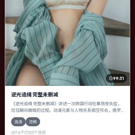
99:31
逆光追缉 完整未删减
《逆光追缉 完整未删减》讲述一次跨国行动在暴雨夜失控，
信任瞬间崩塌的过程。动漫元素与人物关系相互咬合，佛罗
伦斯·珀、刘亚仁的对手戏尤为出彩。导演达米恩·查泽雷善于
高清
流畅
在长镜头中积蓄张力，本片亦在德国实地取景，增强真实质
感。
7.4千
123个月前