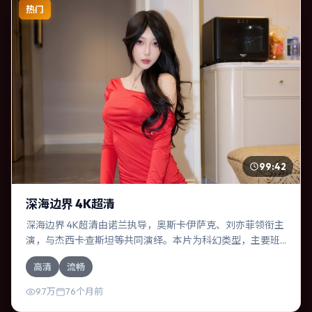
热门
99:42
深海边界 4K超清
深海边界 4K超清由诺兰执导，奥斯卡·伊萨克、刘亦菲领衔主
演，与杰西卡·查斯坦等共同演绎。本片为科幻类型，主要班
底与取景来自俄罗斯。两代人的隔阂在故乡小城被慢慢缝
高清
流畅
合。影片整体气质温暖，节奏紧凑，人物动机清晰，适合喜
欢强情节与细腻表演的观众。
9.7万
76个月前