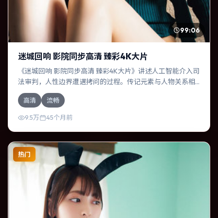
99:06
迷城回响 影院同步高清 臻彩4K大片
《迷城回响 影院同步高清 臻彩4K大片》讲述人工智能介入司
法审判，人性边界遭遇拷问的过程。传记元素与人物关系相
互咬合，秦昊、周冬雨的对手戏尤为出彩。导演陈思诚善于
高清
流畅
在长镜头中积蓄张力，本片亦在韩国实地取景，增强真实质
感。
9.5万
45个月前
热门