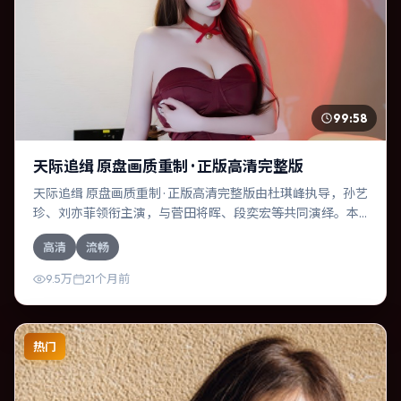
99:58
天际追缉 原盘画质重制 · 正版高清完整版
天际追缉 原盘画质重制 · 正版高清完整版由杜琪峰执导，孙艺
珍、刘亦菲领衔主演，与菅田将晖、段奕宏等共同演绎。本
片为战争类型，主要班底与取景来自泰国。时间循环困住主
高清
流畅
角，每一次醒来规则都在改变。影片整体气质温暖，节奏紧
凑，人物动机清晰，适合喜欢强情节与细腻表演的观众。
9.5万
21个月前
热门