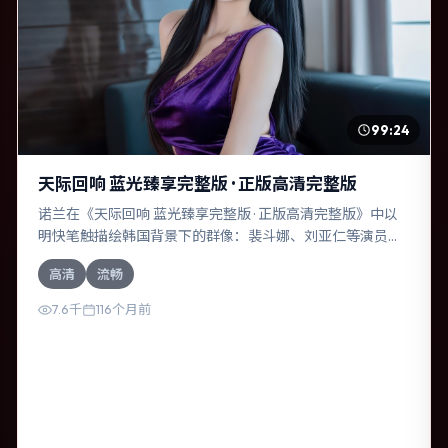
99:24
天际回响 蓝光臻享完整版 · 正版高清完整版
诺兰在《天际回响 蓝光臻享完整版 · 正版高清完整版》中以
明快笔触描绘韩国背景下的群像：裴斗娜、刘亚仁等演员层
次丰富。作为一部动漫作品，故事从日常裂缝切入，逐步推
高清
流畅
向不可逆转的结局；视听语言统一，情感落点克制有力。
7.6千
116个月前