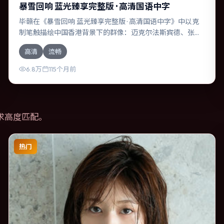
暴雪回响 蓝光臻享完整版 · 高清国语中字
毕赣在《暴雪回响 蓝光臻享完整版 · 高清国语中字》中以克
制笔触描绘中国香港背景下的群像：迈克尔·法斯宾德、张译
等演员层次丰富。作为一部爱情作品，故事从日常裂缝切
高清
流畅
入，逐步推向不可逆转的结局；视听语言统一，情感落点克
制有力。
6.8万
115个月前
求高度匹配。
热门