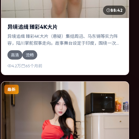
88:42
异境追缉 臻彩4K大片
异境追缉 臻彩4K大片（悬疑）集结周迅、马东锡等实力阵
容，陆川掌舵叙事走向。故事舞台设定于印度，围绕一次意
外选择展开连锁反应；配乐与色彩高度服务于主题，结尾留
高清
流畅
白耐人寻味。
4.2万
65个月前
最新