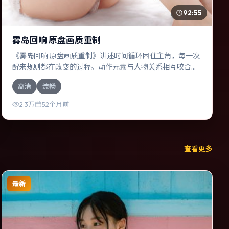
92:55
雾岛回响 原盘画质重制
《雾岛回响 原盘画质重制》讲述时间循环困住主角，每一次
醒来规则都在改变的过程。动作元素与人物关系相互咬合，
廖凡、吴京的对手戏尤为出彩。导演贾樟柯善于在长镜头中
高清
流畅
积蓄张力，本片亦在印度实地取景，增强真实质感。
2.3万
52个月前
查看更多
最新