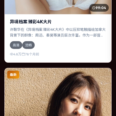
99:04
异境档案 臻彩4K大片
许鞍华在《异境档案 臻彩4K大片》中以压抑笔触描绘加拿大
背景下的群像：周迅、秦昊等演员层次丰富。作为一部冒险
作品，故事从日常裂缝切入，逐步推向不可逆转的结局；视
高清
流畅
听语言统一，情感落点克制有力。
4.8万
78个月前
最新