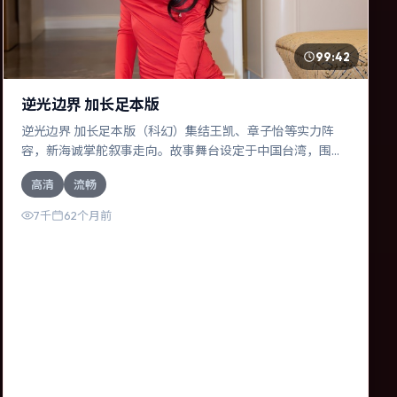
99:42
逆光边界 加长足本版
逆光边界 加长足本版（科幻）集结王凯、章子怡等实力阵
容，新海诚掌舵叙事走向。故事舞台设定于中国台湾，围绕
一次意外选择展开连锁反应；配乐与色彩高度服务于主题，
高清
流畅
结尾留白耐人寻味。
7千
62个月前