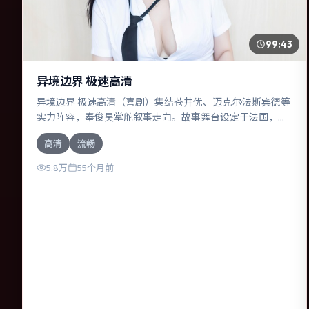
99:43
异境边界 极速高清
异境边界 极速高清（喜剧）集结苍井优、迈克尔·法斯宾德等
实力阵容，奉俊昊掌舵叙事走向。故事舞台设定于法国，围
绕一次意外选择展开连锁反应；配乐与色彩高度服务于主
高清
流畅
题，结尾留白耐人寻味。
5.8万
55个月前