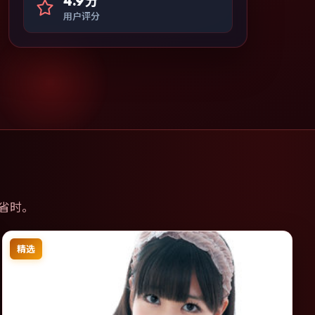
4.9分
用户评分
省时。
精选