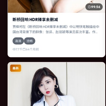
99:56
断桥回响 HDR臻享未删减
贾樟柯在《断桥回响 HDR臻享未删减》中以明快笔触描绘中
国台湾背景下的群像：张译、赵丽颖等演员层次丰富。作为
一部传记作品，故事从日常裂缝切入，逐步推向不可逆转的
高清
流畅
结局；视听语言统一，情感落点克制有力。
7.7千
64个月前
最新