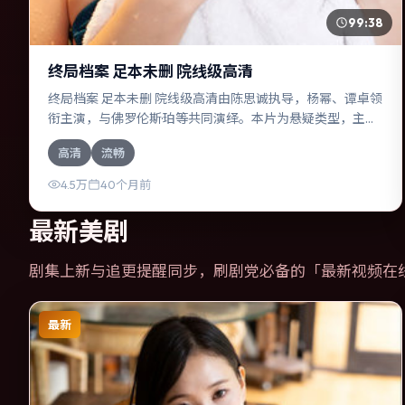
99:38
终局档案 足本未删 院线级高清
终局档案 足本未删 院线级高清由陈思诚执导，杨幂、谭卓领
衔主演，与佛罗伦斯·珀等共同演绎。本片为悬疑类型，主要
班底与取景来自中国台湾。失散多年的兄妹在边境小镇意外
高清
流畅
重逢。影片整体气质压抑，节奏紧凑，人物动机清晰，适合
喜欢强情节与细腻表演的观众。
4.5万
40个月前
最新美剧
剧集上新与追更提醒同步，刷剧党必备的「
最新视频在
最新