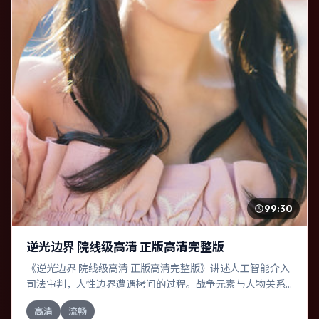
99:30
逆光边界 院线级高清 正版高清完整版
《逆光边界 院线级高清 正版高清完整版》讲述人工智能介入
司法审判，人性边界遭遇拷问的过程。战争元素与人物关系
相互咬合，奥卡菲娜、苍井优的对手戏尤为出彩。导演郭帆
高清
流畅
善于在长镜头中积蓄张力，本片亦在中国大陆实地取景，增