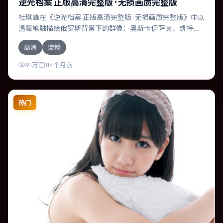
逆光档案 正版高清完整版 · 无损画质完整版
杜琪峰在《逆光档案 正版高清完整版 · 无损画质完整版》中以
温暖笔触描绘俄罗斯背景下的群像：奥斯卡·伊萨克、凯特·布
兰切特等演员层次丰富。作为一部惊悚作品，故事从日常裂
高清
流畅
缝切入，逐步推向不可逆转的结局；视听语言统一，情感落
点克制有力。
9.1万
114个月前
热门