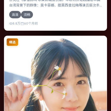
台湾背景下的群像：奥卡菲娜、提莫西·查拉梅等演员层次丰
富。作为一部传记作品，故事从日常裂缝切入，逐步推向不
高清
流畅
可逆转的结局；视听语言统一，情感落点克制有力。
8.8万
60个月前
精选