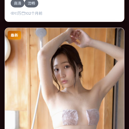
高清
流畅
刚善于在长镜头中积蓄张力，本片亦在韩国实地取景，增强
真实质感。
1.1万
102个月前
最新