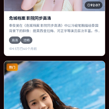
92:07
危城档案 影院同步高清
奉俊昊在《危城档案 影院同步高清》中以冷峻笔触描绘泰国
背景下的群像：提莫西·查拉梅、河正宇等演员层次丰富。作
为一部动漫作品，故事从日常裂缝切入，逐步推向不可逆转
高清
流畅
的结局；视听语言统一，情感落点克制有力。
9.3万
40个月前
热门