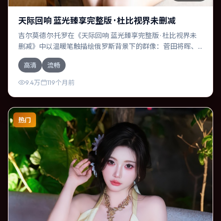
天际回响 蓝光臻享完整版 · 杜比视界未删减
吉尔莫·德尔·托罗在《天际回响 蓝光臻享完整版 · 杜比视界未
删减》中以温暖笔触描绘俄罗斯背景下的群像：菅田将晖、
谭卓等演员层次丰富。作为一部冒险作品，故事从日常裂缝
高清
流畅
切入，逐步推向不可逆转的结局；视听语言统一，情感落点
克制有力。
9.4万
119个月前
热门