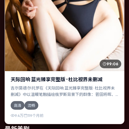
99:06
天际回响 蓝光臻享完整版 · 杜比视界未删减
吉尔莫·德尔·托罗在《天际回响 蓝光臻享完整版 · 杜比视界未
删减》中以温暖笔触描绘俄罗斯背景下的群像：菅田将晖、
谭卓等演员层次丰富。作为一部冒险作品，故事从日常裂缝
高清
流畅
切入，逐步推向不可逆转的结局；视听语言统一，情感落点
克制有力。
9.4万
119个月前
最新美剧