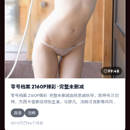
99:48
零号档案 2160P臻彩 · 完整未删减
零号档案 2160P臻彩 · 完整未删减由陈思诚执导，凯特·布兰切
特、杰西卡·查斯坦领衔主演，与廖凡、汤姆·汉克斯等共同演
绎。本片为喜剧类型，主要班底与取景来自日本。人工智能
高清
流畅
介入司法审判，人性边界遭遇拷问。影片整体气质压抑，节
奏紧凑，人物动机清晰，适合喜欢强情节与细腻表演的观
7.9万
96个月前
众。