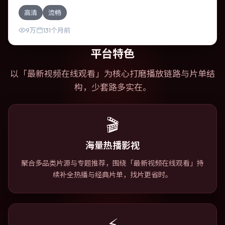
围绕一次意外选择展开连锁反应；配乐与色彩高度服务于主
高清
流畅
题，结尾留白耐人寻味。
9万
131个月前
平台特色
以「
最新视频在线观看
」为核心打磨播放链路与片单结
构，少套路多实在。
🎬
海量热播影视
聚合多品类片源与专题推荐，围绕「最新视频在线观看」持
续补全热播与经典片单，找片更省时。
⚡