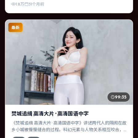
1.8万
31个月前
最新
99:35
焚城追缉 高清大片 · 高清国语中字
《焚城追缉 高清大片 · 高清国语中字》讲述两代人的隔阂在故
乡小城被慢慢缝合的过程。科幻元素与人物关系相互咬合，
凯特·布兰切特、杰西卡·查斯坦的对手戏尤为出彩。导演冯小