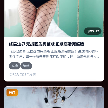
99:32
终局边界 无损画质完整版 正版高清完整版
《终局边界 无损画质完整版 正版高清完整版》讲述时间循环
困住主角，每一次醒来规则都在改变的过程。动漫元素与人
物关系相互咬合，菅田将晖、奥卡菲娜的对手戏尤为出彩。
高清
流畅
导演毕赣善于在长镜头中积蓄张力，本片亦在俄罗斯实地取
景，增强真实质感。
9.5万
52个月前
热门