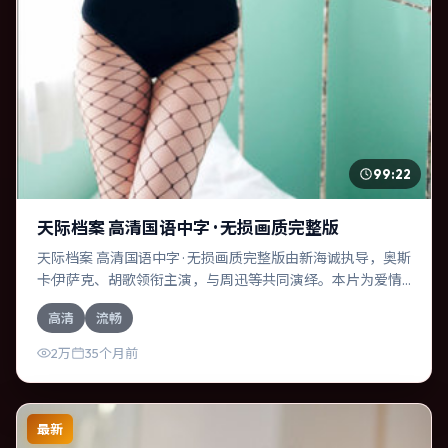
99:22
天际档案 高清国语中字 · 无损画质完整版
天际档案 高清国语中字 · 无损画质完整版由新海诚执导，奥斯
卡·伊萨克、胡歌领衔主演，与周迅等共同演绎。本片为爱情
类型，主要班底与取景来自意大利。一桩旧案被重新翻出，
高清
流畅
真相与谎言交织。影片整体气质克制，节奏紧凑，人物动机
清晰，适合喜欢强情节与细腻表演的观众。
2万
35个月前
最新