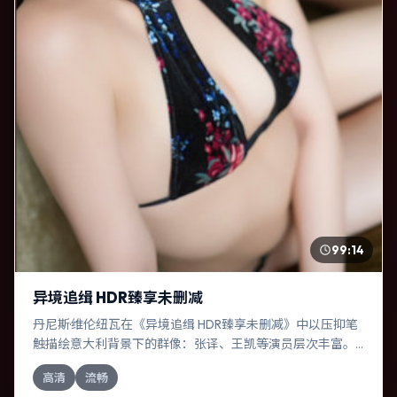
99:14
异境追缉 HDR臻享未删减
丹尼斯·维伦纽瓦在《异境追缉 HDR臻享未删减》中以压抑笔
触描绘意大利背景下的群像：张译、王凯等演员层次丰富。
作为一部奇幻作品，故事从日常裂缝切入，逐步推向不可逆
高清
流畅
转的结局；视听语言统一，情感落点克制有力。