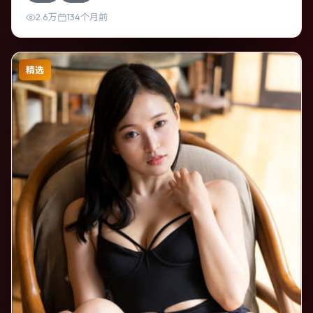
强真实质感。
2.6万
134个月前
精选