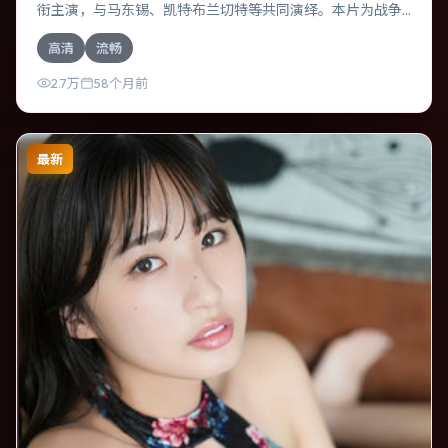
衔主演，与马东锡、凯特·布兰切特等共同演绎。本片为战争
类型，主要班底与取景来自中国台湾。一次跨国行动在暴雨
高清
流畅
夜失控，信任瞬间崩塌。影片整体气质浓烈，节奏紧凑，人
物动机清晰，适合喜欢强情节与细腻表演的观众。
2.7万
58个月前
最新