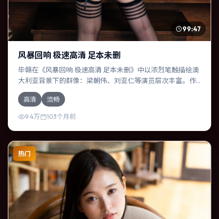
99:47
风暴回响 极速高清 足本未删
毕赣在《风暴回响 极速高清 足本未删》中以浓烈笔触描绘澳
大利亚背景下的群像：梁朝伟、刘亚仁等演员层次丰富。作
为一部悬疑作品，故事从日常裂缝切入，逐步推向不可逆转
高清
流畅
的结局；视听语言统一，情感落点克制有力。
9.4万
103个月前
热门