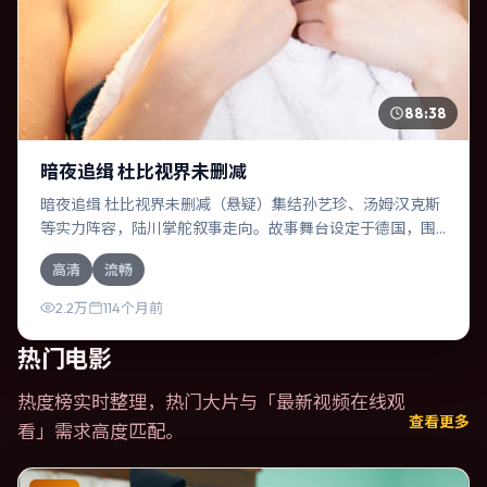
88:38
暗夜追缉 杜比视界未删减
暗夜追缉 杜比视界未删减（悬疑）集结孙艺珍、汤姆·汉克斯
等实力阵容，陆川掌舵叙事走向。故事舞台设定于德国，围
绕一次意外选择展开连锁反应；配乐与色彩高度服务于主
高清
流畅
题，结尾留白耐人寻味。
2.2万
114个月前
热门电影
热度榜实时整理，热门大片与「
最新视频在线观
查看更多
看
」需求高度匹配。