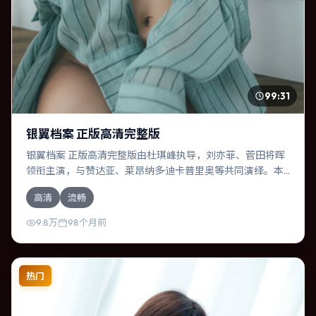
99:31
银翼档案 正版高清完整版
银翼档案 正版高清完整版由杜琪峰执导，刘亦菲、菅田将晖
领衔主演，与赞达亚、莱昂纳多·迪卡普里奥等共同演绎。本
片为动作类型，主要班底与取景来自英国。两代人的隔阂在
高清
流畅
故乡小城被慢慢缝合。影片整体气质冷峻，节奏紧凑，人物
动机清晰，适合喜欢强情节与细腻表演的观众。
9.8万
98个月前
热门