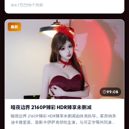
6.7万
115个月前
最新
99:08
暗夜边界 2160P臻彩 HDR臻享未删减
暗夜边界 2160P臻彩 HDR臻享未删减由徐克执导，莱昂纳多·
迪卡普里奥、奥斯卡·伊萨克领衔主演，与河正宇等共同演
绎。本片为喜剧类型，主要班底与取景来自泰国。一次跨国