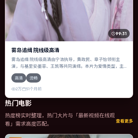
99:31
雾岛追缉 院线级高清
雾岛追缉 院线级高清由宁浩执导，黄政民、章子怡领衔主
演，与基里安·墨菲、王凯等共同演绎。本片为爱情类型，主
要班底与取景来自英国。一桩旧案被重新翻出，真相与谎言
高清
流畅
交织。影片整体气质克制，节奏紧凑，人物动机清晰，适合
喜欢强情节与细腻表演的观众。
2万
51个月前
热门电影
热度榜实时整理，热门大片与「
最新视频在线观
查看更多
看
」需求高度匹配。