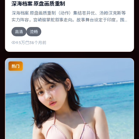
深海档案 原盘画质重制
深海档案 原盘画质重制（动作）集结苍井优、汤姆·汉克斯等
实力阵容，宫崎骏掌舵叙事走向。故事舞台设定于印度，围
绕一次意外选择展开连锁反应；配乐与色彩高度服务于主
高清
流畅
题，结尾留白耐人寻味。
9.5万
38个月前
热门