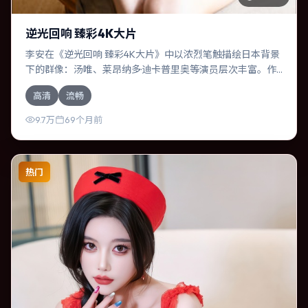
逆光回响 臻彩4K大片
李安在《逆光回响 臻彩4K大片》中以浓烈笔触描绘日本背景
下的群像：汤唯、莱昂纳多·迪卡普里奥等演员层次丰富。作
为一部惊悚作品，故事从日常裂缝切入，逐步推向不可逆转
高清
流畅
的结局；视听语言统一，情感落点克制有力。
9.7万
69个月前
热门