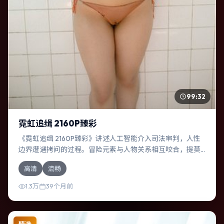
99:32
霓虹追缉 2160P臻彩
《霓虹追缉 2160P臻彩》讲述人工智能介入司法审判，人性
边界遭遇拷问的过程。冒险元素与人物关系相互咬合，提莫
西·查拉梅、黄政民的对手戏尤为出彩。导演陈凯歌善于在长
高清
流畅
镜头中积蓄张力，本片亦在俄罗斯实地取景，增强真实质
感。
1.3万
39个月前