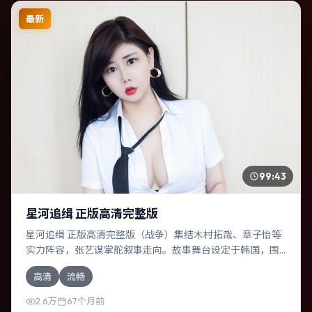
最新
99:43
星河追缉 正版高清完整版
星河追缉 正版高清完整版（战争）集结木村拓哉、章子怡等
实力阵容，张艺谋掌舵叙事走向。故事舞台设定于韩国，围
绕一次意外选择展开连锁反应；配乐与色彩高度服务于主
高清
流畅
题，结尾留白耐人寻味。
2.6万
67个月前