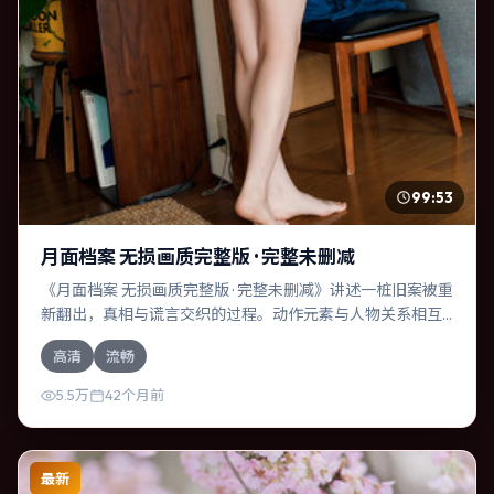
99:53
月面档案 无损画质完整版 · 完整未删减
《月面档案 无损画质完整版 · 完整未删减》讲述一桩旧案被重
新翻出，真相与谎言交织的过程。动作元素与人物关系相互
咬合，全智贤、菅田将晖的对手戏尤为出彩。导演贾樟柯善
高清
流畅
于在长镜头中积蓄张力，本片亦在德国实地取景，增强真实
质感。
5.5万
42个月前
最新