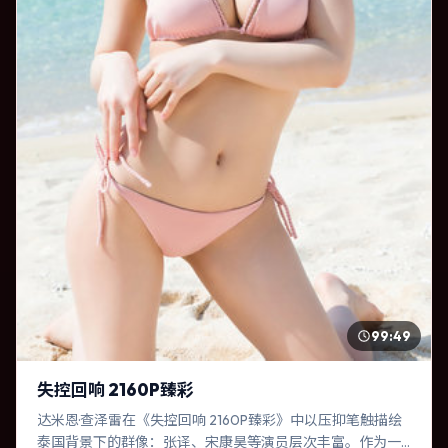
99:49
失控回响 2160P臻彩
达米恩·查泽雷在《失控回响 2160P臻彩》中以压抑笔触描绘
泰国背景下的群像：张译、宋康昊等演员层次丰富。作为一