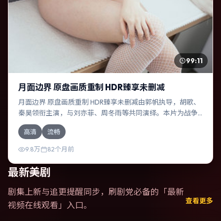
99:11
月面边界 原盘画质重制 HDR臻享未删减
月面边界 原盘画质重制 HDR臻享未删减由郭帆执导，胡歌、
秦昊领衔主演，与刘亦菲、周冬雨等共同演绎。本片为战争
类型，主要班底与取景来自泰国。两代人的隔阂在故乡小城
高清
流畅
被慢慢缝合。影片整体气质浓烈，节奏紧凑，人物动机清
晰，适合喜欢强情节与细腻表演的观众。
9.8万
82个月前
最新美剧
剧集上新与追更提醒同步，刷剧党必备的「
最新
查看更多
视频在线观看
」入口。