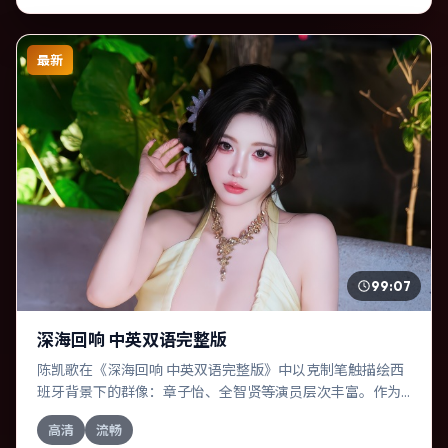
最新
99:07
深海回响 中英双语完整版
陈凯歌在《深海回响 中英双语完整版》中以克制笔触描绘西
班牙背景下的群像：章子怡、全智贤等演员层次丰富。作为
一部奇幻作品，故事从日常裂缝切入，逐步推向不可逆转的
高清
流畅
结局；视听语言统一，情感落点克制有力。