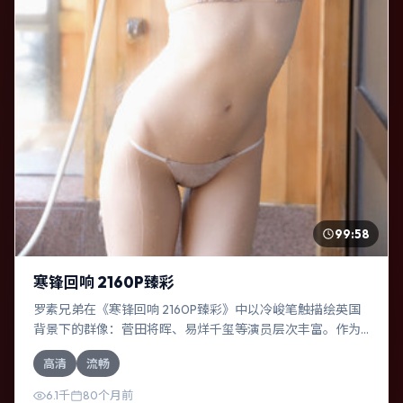
99:58
寒锋回响 2160P臻彩
罗素兄弟在《寒锋回响 2160P臻彩》中以冷峻笔触描绘英国
背景下的群像：菅田将晖、易烊千玺等演员层次丰富。作为
一部喜剧作品，故事从日常裂缝切入，逐步推向不可逆转的
高清
流畅
结局；视听语言统一，情感落点克制有力。
6.1千
80个月前