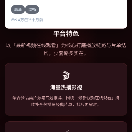
部冒险作品，故事从日常裂缝切入，逐步推向不可逆转的结
高清
流畅
局；视听语言统一，情感落点克制有力。
9.4万
15个月前
平台特色
以「
最新视频在线观看
」为核心打磨播放链路与片单结
构，少套路多实在。
🎬
海量热播影视
聚合多品类片源与专题推荐，围绕「最新视频在线观看」持
续补全热播与经典片单，找片更省时。