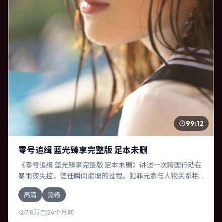
99:12
零号追缉 蓝光臻享完整版 足本未删
《零号追缉 蓝光臻享完整版 足本未删》讲述一次跨国行动在
暴雨夜失控，信任瞬间崩塌的过程。犯罪元素与人物关系相
互咬合，段奕宏、基里安·墨菲的对手戏尤为出彩。导演薛晓
高清
流畅
路善于在长镜头中积蓄张力，本片亦在中国大陆实地取景，
增强真实质感。
7.8万
24个月前