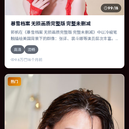
99:18
暴雪档案 无损画质完整版 完整未删减
郭帆在《暴雪档案 无损画质完整版 完整未删减》中以冷峻笔
触描绘美国背景下的群像：张译、裴斗娜等演员层次丰富。
作为一部悬疑作品，故事从日常裂缝切入，逐步推向不可逆
高清
流畅
转的结局；视听语言统一，情感落点克制有力。
9.6万
18个月前
热门