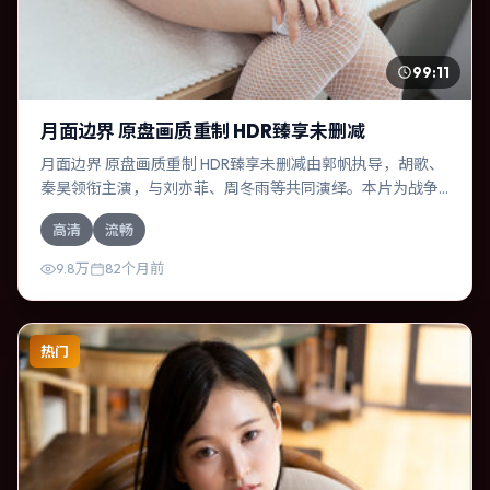
99:11
月面边界 原盘画质重制 HDR臻享未删减
月面边界 原盘画质重制 HDR臻享未删减由郭帆执导，胡歌、
秦昊领衔主演，与刘亦菲、周冬雨等共同演绎。本片为战争
类型，主要班底与取景来自泰国。两代人的隔阂在故乡小城
高清
流畅
被慢慢缝合。影片整体气质浓烈，节奏紧凑，人物动机清
晰，适合喜欢强情节与细腻表演的观众。
9.8万
82个月前
热门