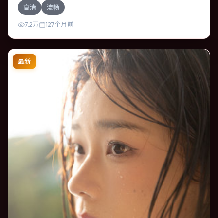
高清
流畅
行动在暴雨夜失控，信任瞬间崩塌。影片整体气质浓烈，节
奏紧凑，人物动机清晰，适合喜欢强情节与细腻表演的观
7.2万
127个月前
众。
最新