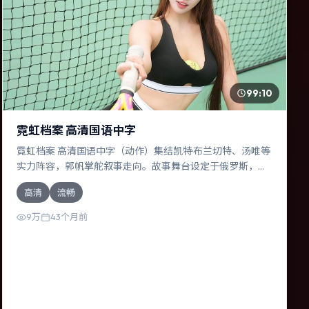
99:10
霓虹档案 高清国语中字
霓虹档案 高清国语中字（动作）集结凯特·布兰切特、汤唯等
实力阵容，郭帆掌舵叙事走向。故事舞台设定于俄罗斯，围
绕一次意外选择展开连锁反应；配乐与色彩高度服务于主
高清
流畅
题，结尾留白耐人寻味。
9万
43个月前