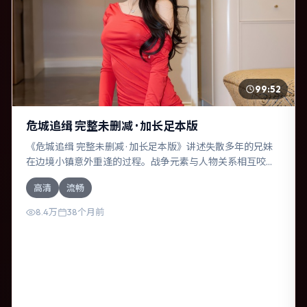
99:52
危城追缉 完整未删减 · 加长足本版
《危城追缉 完整未删减 · 加长足本版》讲述失散多年的兄妹
在边境小镇意外重逢的过程。战争元素与人物关系相互咬
合，基里安·墨菲、章子怡的对手戏尤为出彩。导演达米恩·查
高清
流畅
泽雷善于在长镜头中积蓄张力，本片亦在中国大陆实地取
景，增强真实质感。
8.4万
38个月前