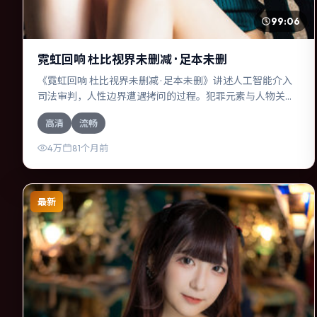
99:06
霓虹回响 杜比视界未删减 · 足本未删
《霓虹回响 杜比视界未删减 · 足本未删》讲述人工智能介入
司法审判，人性边界遭遇拷问的过程。犯罪元素与人物关系
相互咬合，周迅、汤姆·汉克斯的对手戏尤为出彩。导演斯皮
高清
流畅
尔伯格善于在长镜头中积蓄张力，本片亦在英国实地取景，
增强真实质感。
4万
81个月前
最新