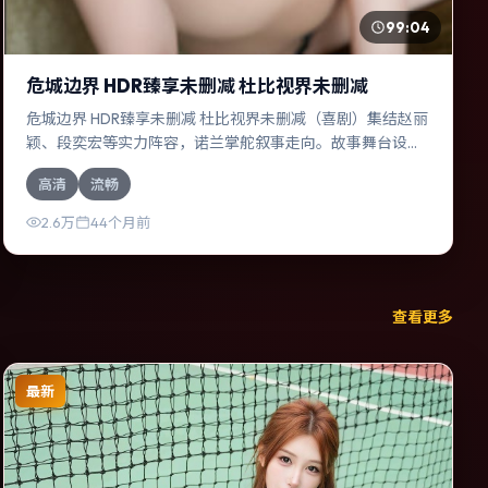
99:04
危城边界 HDR臻享未删减 杜比视界未删减
危城边界 HDR臻享未删减 杜比视界未删减（喜剧）集结赵丽
颖、段奕宏等实力阵容，诺兰掌舵叙事走向。故事舞台设定
于德国，围绕一次意外选择展开连锁反应；配乐与色彩高度
高清
流畅
服务于主题，结尾留白耐人寻味。
2.6万
44个月前
查看更多
最新