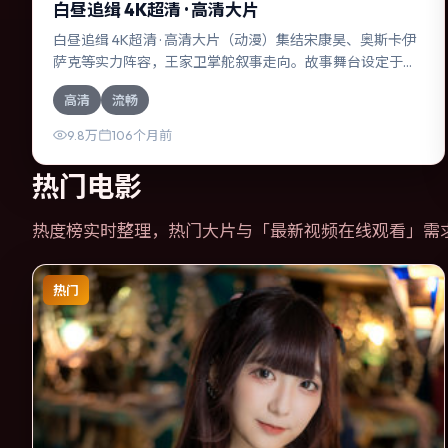
白昼追缉 4K超清 · 高清大片
白昼追缉 4K超清 · 高清大片（动漫）集结宋康昊、奥斯卡·伊
萨克等实力阵容，王家卫掌舵叙事走向。故事舞台设定于日
本，围绕一次意外选择展开连锁反应；配乐与色彩高度服务
高清
流畅
于主题，结尾留白耐人寻味。
9.8万
106个月前
热门电影
热度榜实时整理，热门大片与「
最新视频在线观看
」需
热门