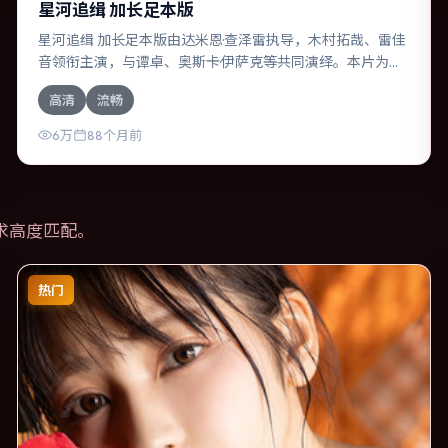
星河追缉 加长足本版
星河追缉 加长足本版由达米恩·查泽雷执导，木村拓哉、雷佳
音领衔主演，与谭卓、奥斯卡·伊萨克等共同演绎。本片为动
作类型，主要班底与取景来自澳大利亚。时间循环困住主
高清
流畅
角，每一次醒来规则都在改变。影片整体气质明快，节奏紧
凑，人物动机清晰，适合喜欢强情节与细腻表演的观众。
6万
88个月前
求高度匹配。
热门