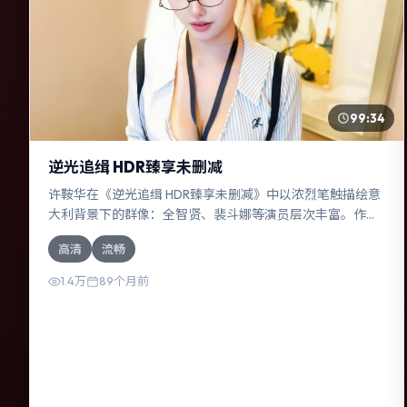
99:34
逆光追缉 HDR臻享未删减
许鞍华在《逆光追缉 HDR臻享未删减》中以浓烈笔触描绘意
大利背景下的群像：全智贤、裴斗娜等演员层次丰富。作为
一部战争作品，故事从日常裂缝切入，逐步推向不可逆转的
高清
流畅
结局；视听语言统一，情感落点克制有力。
1.4万
89个月前