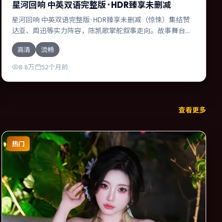
星河回响 中英双语完整版 · HDR臻享未删减
星河回响 中英双语完整版 · HDR臻享未删减（惊悚）集结赞
达亚、周迅等实力阵容，陈凯歌掌舵叙事走向。故事舞台设
定于中国台湾，围绕一次意外选择展开连锁反应；配乐与色
高清
流畅
彩高度服务于主题，结尾留白耐人寻味。
8.8万
52个月前
查看更多
热门