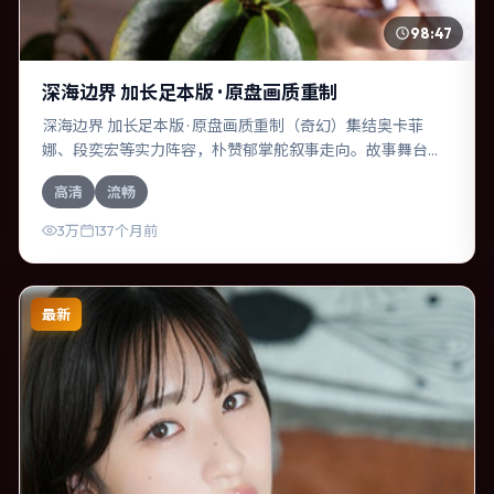
98:47
深海边界 加长足本版 · 原盘画质重制
深海边界 加长足本版 · 原盘画质重制（奇幻）集结奥卡菲
娜、段奕宏等实力阵容，朴赞郁掌舵叙事走向。故事舞台设
定于英国，围绕一次意外选择展开连锁反应；配乐与色彩高
高清
流畅
度服务于主题，结尾留白耐人寻味。
3万
137个月前
最新