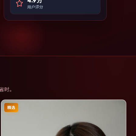
4.9分
用户评分
省时。
精选