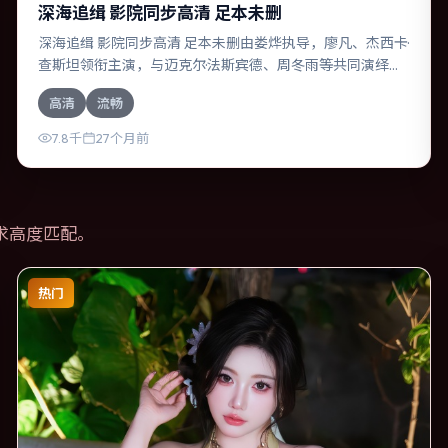
深海追缉 影院同步高清 足本未删
深海追缉 影院同步高清 足本未删由娄烨执导，廖凡、杰西卡·
查斯坦领衔主演，与迈克尔·法斯宾德、周冬雨等共同演绎。
本片为犯罪类型，主要班底与取景来自韩国。人工智能介入
高清
流畅
司法审判，人性边界遭遇拷问。影片整体气质明快，节奏紧
凑，人物动机清晰，适合喜欢强情节与细腻表演的观众。
7.8千
27个月前
求高度匹配。
热门