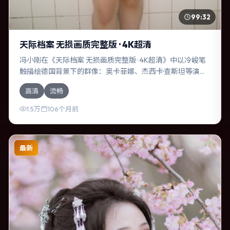
99:32
天际档案 无损画质完整版 · 4K超清
冯小刚在《天际档案 无损画质完整版 · 4K超清》中以冷峻笔
触描绘德国背景下的群像：奥卡菲娜、杰西卡·查斯坦等演员
层次丰富。作为一部喜剧作品，故事从日常裂缝切入，逐步
高清
流畅
推向不可逆转的结局；视听语言统一，情感落点克制有力。
1.5万
106个月前
最新