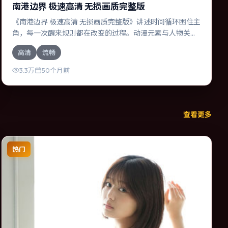
南港边界 极速高清 无损画质完整版
《南港边界 极速高清 无损画质完整版》讲述时间循环困住主
角，每一次醒来规则都在改变的过程。动漫元素与人物关系
相互咬合，黄政民、役所广司的对手戏尤为出彩。导演陈凯
高清
流畅
歌善于在长镜头中积蓄张力，本片亦在法国实地取景，增强
真实质感。
3.3万
50个月前
查看更多
热门