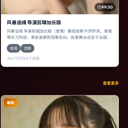
99:30
风暴追缉 导演剪辑加长版
风暴追缉 导演剪辑加长版（爱情）集结奥斯卡·伊萨克、秦昊
等实力阵容，奉俊昊掌舵叙事走向。故事舞台设定于法国，
围绕一次意外选择展开连锁反应；配乐与色彩高度服务于主
高清
流畅
题，结尾留白耐人寻味。
6.7万
40个月前
查看更多
最新