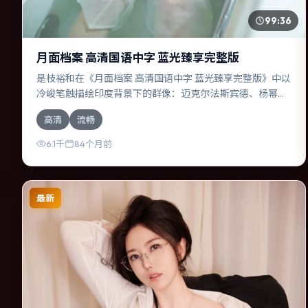
99:36
月面档案 高清国语中字 蓝光臻享完整版
是枝裕和在《月面档案 高清国语中字 蓝光臻享完整版》中以
冷峻笔触描绘印度背景下的群像：迈克尔·法斯宾德、杨幂等
演员层次丰富。作为一部冒险作品，故事从日常裂缝切入，
高清
流畅
逐步推向不可逆转的结局；视听语言统一，情感落点克制有
力。
6.1千
84个月前
最新