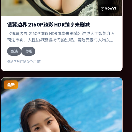
99:07
银翼边界 2160P臻彩 HDR臻享未删减
《银翼边界 2160P臻彩 HDR臻享未删减》讲述人工智能介入
司法审判，人性边界遭遇拷问的过程。冒险元素与人物关系
相互咬合，段奕宏、莱昂纳多·迪卡普里奥的对手戏尤为出
高清
流畅
彩。导演薛晓路善于在长镜头中积蓄张力，本片亦在日本实
地取景，增强真实质感。
8.7万
80个月前
最新