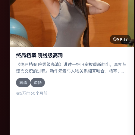
99:17
终局档案 院线级高清
《终局档案 院线级高清》讲述一桩旧案被重新翻出，真相与
谎言交织的过程。动作元素与人物关系相互咬合，杨幂、孙
艺珍的对手戏尤为出彩。导演冯小刚善于在长镜头中积蓄张
高清
流畅
力，本片亦在美国实地取景，增强真实质感。
5万
60个月前