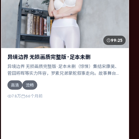
99:25
异境边界 无损画质完整版 · 足本未删
异境边界 无损画质完整版 · 足本未删（惊悚）集结宋康昊、
菅田将晖等实力阵容，罗素兄弟掌舵叙事走向。故事舞台设
定于日本，围绕一次意外选择展开连锁反应；配乐与色彩高
高清
流畅
度服务于主题，结尾留白耐人寻味。
7.8万
66个月前