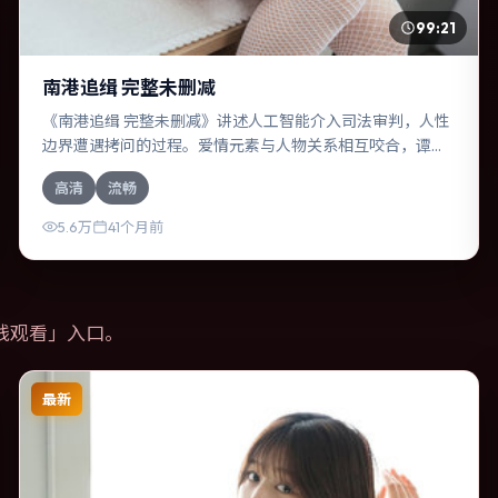
99:21
南港追缉 完整未删减
《南港追缉 完整未删减》讲述人工智能介入司法审判，人性
边界遭遇拷问的过程。爱情元素与人物关系相互咬合，谭
卓、赵丽颖的对手戏尤为出彩。导演杜琪峰善于在长镜头中
高清
流畅
积蓄张力，本片亦在澳大利亚实地取景，增强真实质感。
5.6万
41个月前
线观看
」入口。
最新