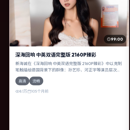
99:00
深海回响 中英双语完整版 2160P臻彩
新海诚在《深海回响 中英双语完整版 2160P臻彩》中以克制
笔触描绘德国背景下的群像：孙艺珍、河正宇等演员层次丰
富。作为一部动作作品，故事从日常裂缝切入，逐步推向不
高清
流畅
可逆转的结局；视听语言统一，情感落点克制有力。
8.1万
105个月前