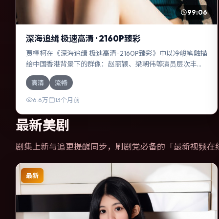
99:06
深海追缉 极速高清 · 2160P臻彩
贾樟柯在《深海追缉 极速高清 · 2160P臻彩》中以冷峻笔触描
绘中国香港背景下的群像：赵丽颖、梁朝伟等演员层次丰
富。作为一部战争作品，故事从日常裂缝切入，逐步推向不
高清
流畅
可逆转的结局；视听语言统一，情感落点克制有力。
6.6万
13个月前
最新美剧
剧集上新与追更提醒同步，刷剧党必备的「
最新视频在
最新