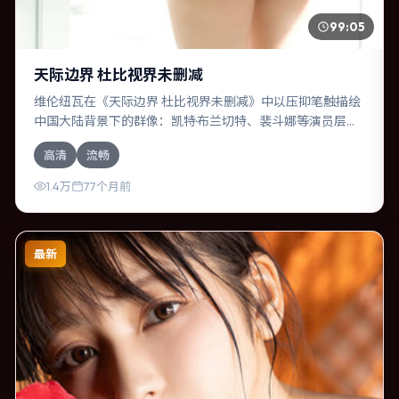
99:05
天际边界 杜比视界未删减
维伦纽瓦在《天际边界 杜比视界未删减》中以压抑笔触描绘
中国大陆背景下的群像：凯特·布兰切特、裴斗娜等演员层次
丰富。作为一部惊悚作品，故事从日常裂缝切入，逐步推向
高清
流畅
不可逆转的结局；视听语言统一，情感落点克制有力。
1.4万
77个月前
最新