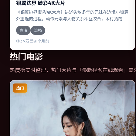
银翼边界 臻彩4K大片
《银翼边界 臻彩4K大片》讲述失散多年的兄妹在边境小镇意
外重逢的过程。动作元素与人物关系相互咬合，木村拓哉、
役所广司的对手戏尤为出彩。导演宁浩善于在长镜头中积蓄
高清
流畅
张力，本片亦在澳大利亚实地取景，增强真实质感。
3.9万
81个月前
热门电影
热度榜实时整理，热门大片与「
最新视频在线观看
」需
热门