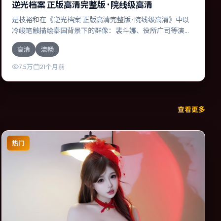
逆光档案 正版高清完整版 · 院线级高清
是枝裕和在《逆光档案 正版高清完整版 · 院线级高清》中以
冷峻笔触描绘泰国背景下的群像：裴斗娜、役所广司等演员
层次丰富。作为一部冒险作品，故事从日常裂缝切入，逐步
高清
流畅
推向不可逆转的结局；视听语言统一，情感落点克制有力。
7.5万
21个月前
查看更多
热门