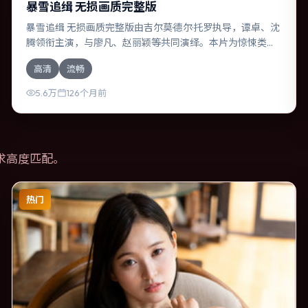
暴雪追缉 无损画质完整版
暴雪追缉 无损画质完整版由吉尔莫·德尔·托罗执导，谭卓、沈
腾领衔主演，与廖凡、赵丽颖等共同演绎。本片为惊悚类
型，主要班底与取景来自俄罗斯。两代人的隔阂在故乡小城
高清
流畅
被慢慢缝合。影片整体气质温暖，节奏紧凑，人物动机清
晰，适合喜欢强情节与细腻表演的观众。
5.6万
126个月前
求高度匹配。
热门