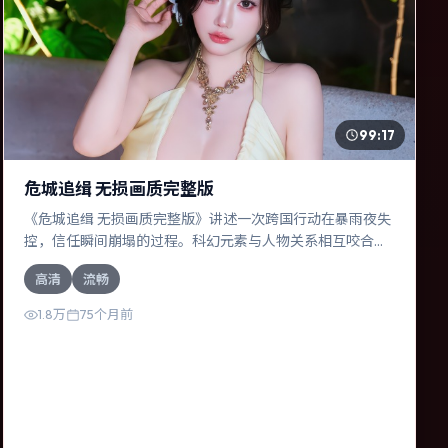
99:17
危城追缉 无损画质完整版
《危城追缉 无损画质完整版》讲述一次跨国行动在暴雨夜失
控，信任瞬间崩塌的过程。科幻元素与人物关系相互咬合，
梁朝伟、段奕宏的对手戏尤为出彩。导演陈凯歌善于在长镜
高清
流畅
头中积蓄张力，本片亦在英国实地取景，增强真实质感。
1.8万
75个月前